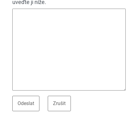
uveďte ji níže.