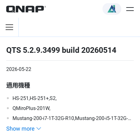
QTS 5.2.9.3499 build 20260514
2026-05-22
適用機種
HS-251,HS-251+,S2,
QMiroPlus-201W,
Mustang-200-i7-1T-32G-R10,Mustang-200-i5-1T-32G-
R10,Mustang-200-C-8G-R10,Mustang-200,
Show more