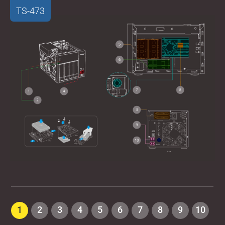
TS-473
1
2
3
4
5
6
7
8
9
10