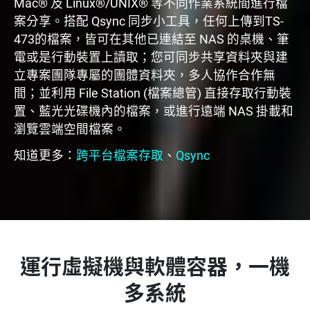
Mac® 及 Linux®/UNIX® 等不同作業系統間進行檔
案分享。搭配 Qsync 同步小工具，任何上傳到TS-
473的檔案，皆可在其他已連結至 NAS 的桌機、筆
電或是行動裝置上讀取；您可同步共享資料夾與建
立專案團隊專屬的團體資料夾，多人協作合作無
間；並利用 File Station (檔案總管) 直接存取行動裝
置、藍光光碟機內的檔案，或進行遠端 NAS 掛載和
瀏覽雲端空間檔案。
知道更多：
跨平台檔案存取
、
Qsync
運行虛擬機與軟體容器，一機
多系統