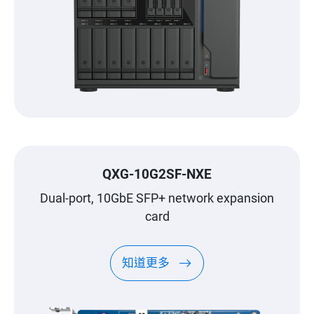
QXG-10G2SF-NXE
Dual-port, 10GbE SFP+ network expansion
card
知道更多