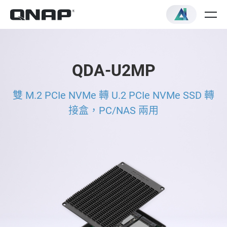
QDA-U2MP
雙 M.2 PCIe NVMe 轉 U.2 PCIe NVMe SSD 轉
接盒，PC/NAS 兩用