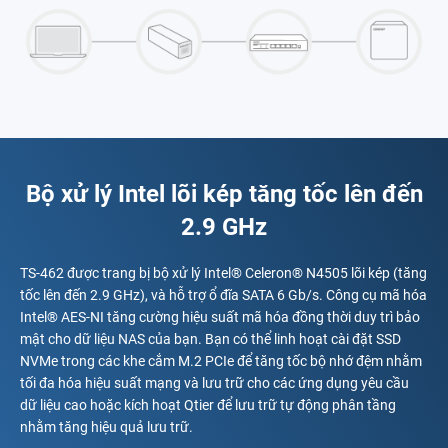
Bộ xử lý Intel lõi kép tăng tốc lên đến
2.9 GHz
TS-462 được trang bị bộ xử lý Intel® Celeron® N4505 lõi kép (tăng
tốc lên đến 2.9 GHz), và hỗ trợ ổ đĩa SATA 6 Gb/s. Công cụ mã hóa
Intel® AES-NI tăng cường hiệu suất mã hóa đồng thời duy trì bảo
mật cho dữ liệu NAS của bạn. Bạn có thể linh hoạt cài đặt SSD
NVMe trong các khe cắm M.2 PCIe để tăng tốc bộ nhớ đệm nhằm
tối đa hóa hiệu suất mạng và lưu trữ cho các ứng dụng yêu cầu
dữ liệu cao hoặc kích hoạt Qtier để lưu trữ tự động phân tầng
nhằm tăng hiệu quả lưu trữ.