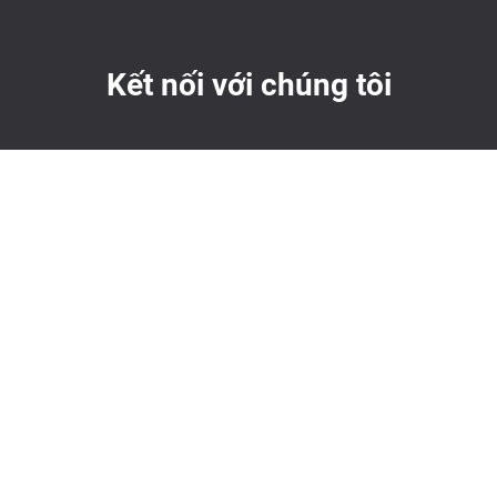
Kết nối với chúng tôi
Subscribe Newsletter
Bản quyền ©2026 QNAP Systems, Inc. Bảo lưu mọi
quyền.