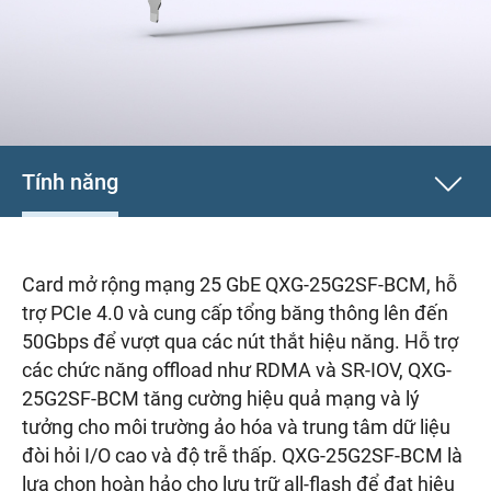
Tính năng
Card mở rộng mạng 25 GbE QXG-25G2SF-BCM, hỗ
trợ PCIe 4.0 và cung cấp tổng băng thông lên đến
50Gbps để vượt qua các nút thắt hiệu năng. Hỗ trợ
các chức năng offload như RDMA và SR-IOV, QXG-
25G2SF-BCM tăng cường hiệu quả mạng và lý
tưởng cho môi trường ảo hóa và trung tâm dữ liệu
đòi hỏi I/O cao và độ trễ thấp. QXG-25G2SF-BCM là
lựa chọn hoàn hảo cho lưu trữ all-flash để đạt hiệu