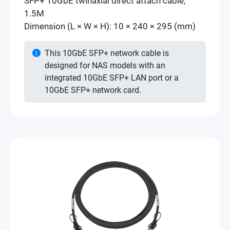
SFP+ 10GbE twinaxial direct attach cable,
1.5M
Dimension (L × W × H): 10 × 240 × 295 (mm)
This 10GbE SFP+ network cable is
designed for NAS models with an
integrated 10GbE SFP+ LAN port or a
10GbE SFP+ network card.