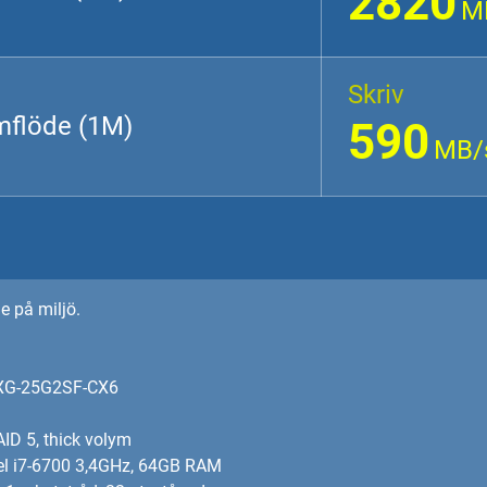
2820
M
Skriv
mflöde (1M)
590
MB/
e på miljö.
QXG-25G2SF-CX6
ID 5, thick volym
tel i7-6700 3,4GHz, 64GB RAM