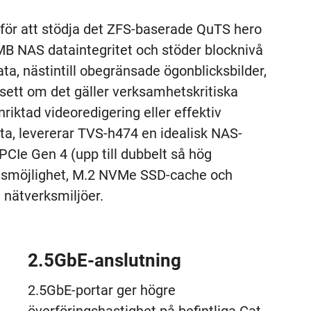
 för att stödja det ZFS-baserade QuTS hero
MB NAS dataintegritet och stöder blocknivå
ta, nästintill obegränsade ögonblicksbilder,
sett om det gäller verksamhetskritiska
nriktad videoredigering eller effektiv
a, levererar TVS-h474 en idealisk NAS-
CIe Gen 4 (upp till dubbelt så hög
nsmöjlighet, M.2 NVMe SSD-cache och
 nätverksmiljöer.
2.5GbE-anslutning
2.5GbE-portar ger högre