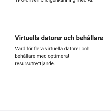
TPU-driven bildigenkänning med AI.
Virtuella datorer och behållare
Värd för flera virtuella datorer och
behållare med optimerat
resursutnyttjande.