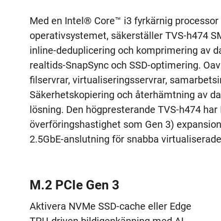
Med en Intel® Core™ i3 fyrkärnig processor
operativsystemet, säkerställer TVS-h474 S
inline-deduplicering och komprimering av da
realtids-SnapSync och SSD-optimering. Oav
filservrar, virtualiseringsservrar, samarbetsi
Säkerhetskopiering och återhämtning av dat
lösning. Den högpresterande TVS-h474 har P
överföringshastighet som Gen 3) expansio
2.5GbE-anslutning för snabba virtualiserade
M.2 PCIe Gen 3
Aktivera NVMe SSD-cache eller Edge