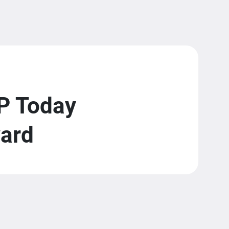
P Today
ward