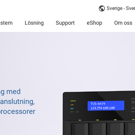
Sverige - Sv
ystem
Lösning
Support
eShop
Om oss
ing med
anslutning,
rocessorer