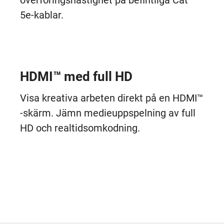
överföringshastighet på befintliga Cat
5e-kablar.
HDMI™ med full HD
Visa kreativa arbeten direkt på en HDMI™
-skärm. Jämn medieuppspelning av full
HD och realtidsomkodning.