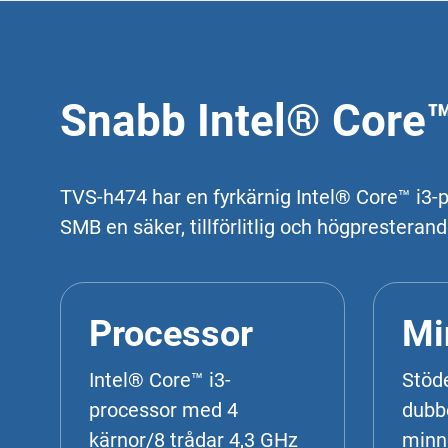
Snabb Intel® Core™
TVS-h474 har en fyrkärnig Intel® Core™ i3-
SMB en säker, tillförlitlig och högpresteran
Processor
Mi
Intel® Core™ i3-
Stöde
processor med 4
dubb
kärnor/8 trådar 4,3 GHz
minn