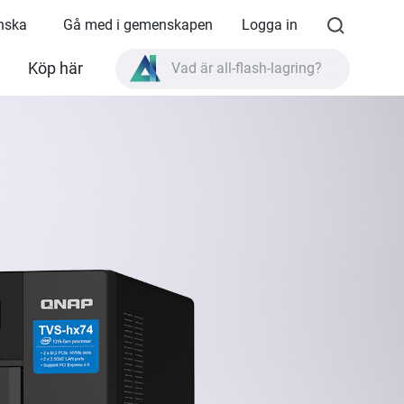
enska
Gå med i gemenskapen
Logga in
Köp här
Vad är all-flash-lagring?
Vad är High Availability?
TVS-AIh1688ATX produktspecifikationer?
Vad är all-flash-lagring?