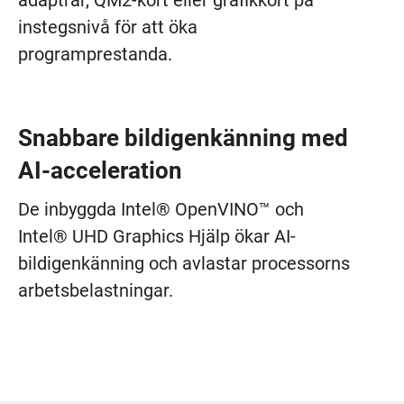
adaptrar, QM2-kort eller grafikkort på
instegsnivå för att öka
programprestanda.
Snabbare bildigenkänning med
AI-acceleration
De inbyggda Intel® OpenVINO™ och
Intel® UHD Graphics Hjälp ökar AI-
bildigenkänning och avlastar processorns
arbetsbelastningar.