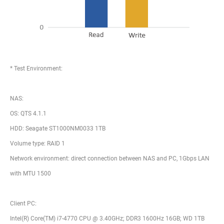
* Test Environment:
NAS:
OS: QTS 4.1.1
HDD: Seagate ST1000NM0033 1TB
Volume type: RAID 1
Network environment: direct connection between NAS and PC, 1Gbps LAN
with MTU 1500
Client PC:
Intel(R) Core(TM) i7-4770 CPU @ 3.40GHz; DDR3 1600Hz 16GB; WD 1TB