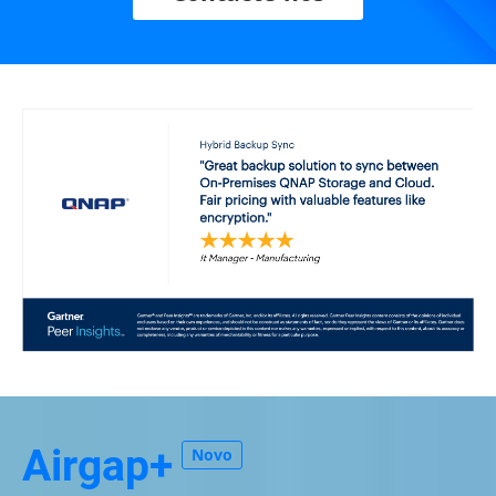
Airgap+
Novo