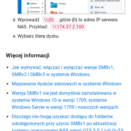
Wprowadź
\\{0}
, gdzie {0} to adres IP serwera
NAS. Przykład:
\\174.37.2.100
Wybierz literę dysku.
Więcej informacji
Jak wykrywać, włączać i wyłączać wersje SMBv1,
SMBv2 i SMBv3 w systemie Windows
.
Mapowanie dysków sieciowych w systemie Windows
Wersja SMBv1 nie jest domyślnie zainstalowana w
systemie Windows 10 w wersji 1709, systemie
Windows Server w wersji 1709 i nowszych wersjach
Dlaczego nie mogę uzyskać dostępu do folderów
udostępnionych przy użyciu SMBv1 po aktualizacji
systemu operacyjnego NAS wersji QTS 5.0.1 lub QuTS