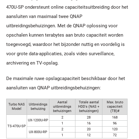
470U-SP ondersteunt online capaciteitsuitbreiding door het
aansluiten van maximaal twee QNAP
uitbreidingsbehuizingen. Met de QNAP oplossing voor
opschalen kunnen terabytes aan bruto capaciteit worden
toegevoegd, waardoor het bijzonder nuttig en voordelig is
voor grote data-applicaties, zoals video surveillance,
archivering en TV-opslag.
De maximale ruwe opslagcapaciteit beschikbaar door het
aansluiten van QNAP uitbreidingsbehuizingen:
Aantal
Totale aantal
Max. bruto
Turbo NAS
Uitbreidings
uitbreidings
HDD's (NAS +
capaciteit
Model
behuizing
behuizingen
behuizingen)
(TB)#
2
28
168
UX-1200U-RP
1
16
96
TS-470U-SP
2
20
120
UX-800U-RP
1
12
72