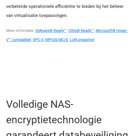
verbeterde operationele efficiëntie te bieden bij het beheer
van virtualisatie toepassingen.
Meer informatie:
VMware® Ready™
,
Citrix® Ready™
,
Microsoft® Hyper-
V™ compatibel
,
SPC-3, MPIO& MC/S
,
LUN snapshot
Volledige NAS-
encryptietechnologie
garandeert databeveiliging