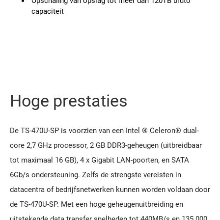
Opschaling van opslag tot meer dan 120TB bruto
capaciteit
Hoge prestaties
De TS-470U-SP is voorzien van een Intel ® Celeron® dual-
core 2,7 GHz processor, 2 GB DDR3-geheugen (uitbreidbaar
tot maximaal 16 GB), 4 x Gigabit LAN-poorten, en SATA
6Gb/s ondersteuning. Zelfs de strengste vereisten in
datacentra of bedrijfsnetwerken kunnen worden voldaan door
de TS-470U-SP. Met een hoge geheugenuitbreiding en
uitstekende data transfer snelheden tot 440MB/s en 135.000