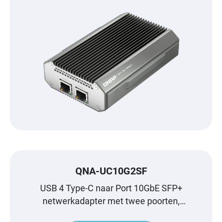
QNA-UC10G2SF
USB 4 Type-C naar Port 10GbE SFP+
netwerkadapter met twee poorten,
compatibel met USB 4 en Thunderbolt™ 3/4