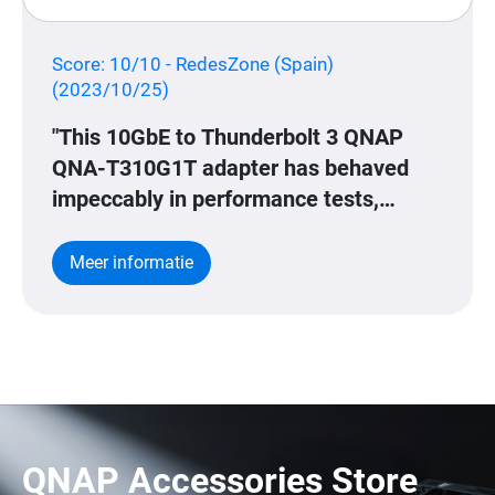
Score: 10/10 - RedesZone (Spain)
(2023/10/25)
"This 10GbE to Thunderbolt 3 QNAP
QNA-T310G1T adapter has behaved
impeccably in performance tests,
achieving more than 9.5Gbps of real
speed in the local home network, both
Meer informatie
in download and upload, perfect to take
full advantage of the speed of 10G
networks."
QNAP Accessories Store