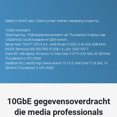
Getest in QNAP Labs. Cijfers kunnen variëren naargelang omgeving.
10GbE overdracht
Testomgeving: 10GB bestandsoverdracht van Thunderbolt 3 laptop naar
10GbE-NAS via QNA-adapter en QSW-switch.
Server NAS: TS-677, QTS 4.3.4, , AMD Ryzen 5 2600, 3.40 GHz, 8GB RAM,
RAID5, Samsung SSD 850 PRO 512GB x 6, LAN: QXG-10G1T
Client PC: MSI laptop, Windows 10, Intel Core i7-4770 3,40 GHz, 32 GB RAM,
Thunderbolt 3, MTU 9000
MacBook Pro, macOS High Sierra version 10.13.5, Intel Core i7 2,9 GHz, 16
GB RAM, Thunderbolt 3, MTU 9000
10GbE gegevensoverdracht
die media professionals