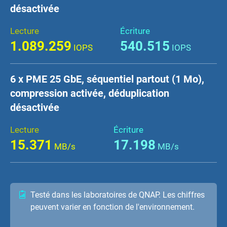
désactivée
Lecture
Écriture
1.089.259
540.515
IOPS
IOPS
6 x PME 25 GbE, séquentiel partout (1 Mo),
compression activée, déduplication
désactivée
Lecture
Écriture
15.371
17.198
MB/s
MB/s
Testé dans les laboratoires de QNAP. Les chiffres
peuvent varier en fonction de l'environnement.