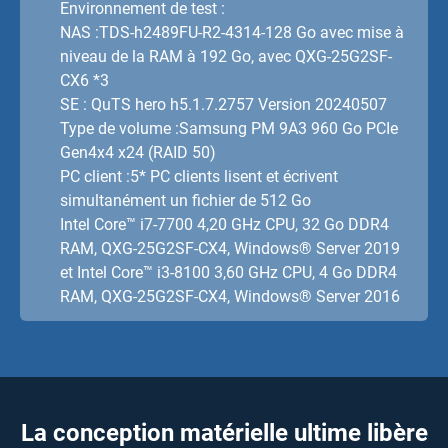
Environnement de test :
NAS :TDS-h2489FU-R2-4314-128 Go avec mise à
niveau de la RAM à 192 Go, avec QXG-25G2SF-
CX6 *3
SE : QuTS hero h5.1.7.2757 Version 20240507
Type de volume :Samsung PM 9A3 960 Go PCIe
Gen4x4 x24 (RAID 50)
PC client :5* PC clients lisent et écrivent
simultanément un fichier de 512 Go
Intel Core™ i7-7700 4,20 GHz CPU, 32 Go DDR4
RAM, QXG-25G2SF-CX4, Windows® Server 2019
et Intel Core™ i3-8100 3,60 GHz CPU, 4 Go DDR4
RAM, QXG-25G2SF-CX4, Windows® Server 2016
La conception matérielle ultime libère