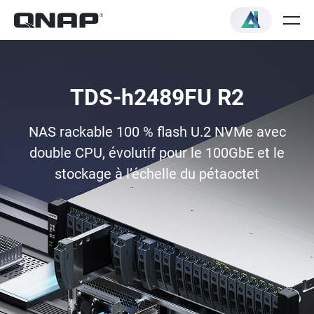
TDS-h2489FU R2
NAS rackable 100 % flash U.2 NVMe avec
double CPU, évolutif pour le 100GbE et le
stockage à l’échelle du pétaoctet