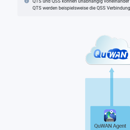
QTS und QSS können unabhängig voneinander arb
QTS werden beispielsweise die QSS Verbindunge