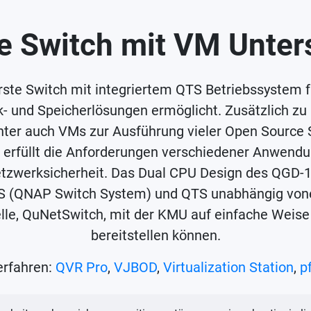
te Switch mit VM Unter
erste Switch mit integriertem QTS Betriebssystem 
k- und Speicherlösungen ermöglicht. Zusätzlich z
ter auch VMs zur Ausführung vieler Open Source 
nd erfüllt die Anforderungen verschiedener Anwen
tzwerksicherheit. Das Dual CPU Design des QGD-16
SS (QNAP Switch System) und QTS unabhängig vone
le, QuNetSwitch, mit der KMU auf einfache Weise ei
bereitstellen können.
erfahren:
QVR Pro
,
VJBOD
,
Virtualization Station
,
p