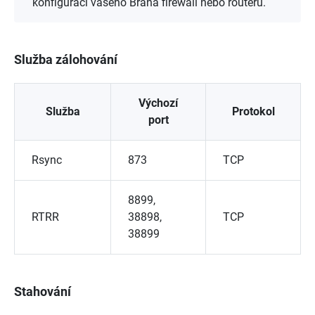
konfiguraci vašeho Brána firewall nebo routeru.
Služba zálohování
Výchozí
Služba
Protokol
port
Rsync
873
TCP
8899,
RTRR
38898,
TCP
38899
Stahování