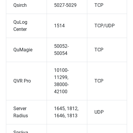
Qsirch
5027-5029
TCP
QuLog
1514
TCP/UDP
Center
50052-
QuMagie
TCP
50054
10100-
11299,
QVR Pro
TCP
38000-
42100
Server
1645, 1812,
UDP
Radius
1646, 1813
Správa