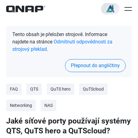
Tento obsah je přeložen strojově. Informace
najdete na stránce
Odmítnutí odpovědnosti za
strojový překlad
.
Přepnout do angličtiny
FAQ
QTS
QuTS hero
QuTScloud
Networking
NAS
Jaké síťové porty používají systémy
QTS, QuTS hero a QuTScloud?