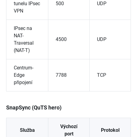
tunelu IPsec
500
UDP
VPN
IPsec na
NAT-
4500
UDP
Traversal
(NAT-T)
Centrum-
Edge
7788
TCP
připojení
SnapSync (QuTS hero)
Výchozí
Služba
Protokol
port