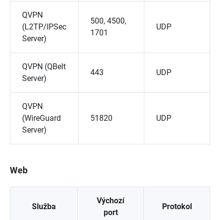
QVPN
500, 4500,
(L2TP/IPSec
UDP
1701
Server)
QVPN (QBelt
443
UDP
Server)
QVPN
(WireGuard
51820
UDP
Server)
Web
Výchozí
Služba
Protokol
port