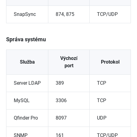
SnapSync
874, 875
TCP/UDP
Správa systému
Výchozí
Služba
Protokol
port
Server LDAP
389
TCP
MySQL
3306
TCP
Qfinder Pro
8097
UDP
SNMP
161
TCP/UDP