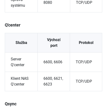
8080
TCP/UDP
systému
Q'center
Výchozí
Služba
Protokol
port
Server
6600, 6606
TCP/UDP
Q'center
Klient NAS
6600, 6621,
TCP/UDP
Q'center
6623
Qsync