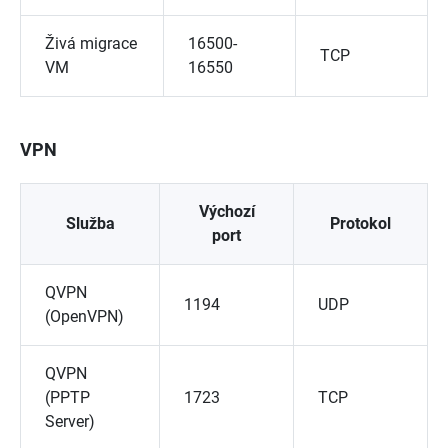
Živá migrace
16500-
TCP
VM
16550
VPN
Výchozí
Služba
Protokol
port
QVPN
1194
UDP
(OpenVPN)
QVPN
(PPTP
1723
TCP
Server)