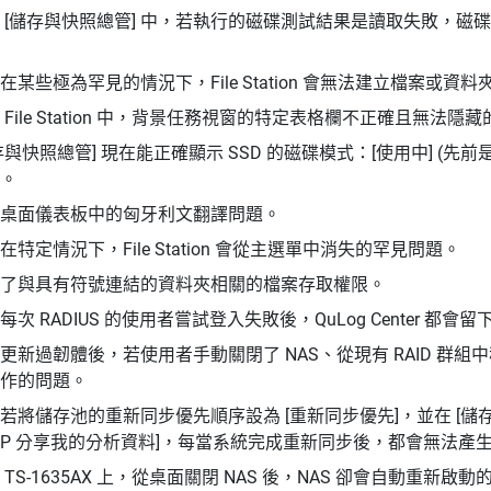
 [儲存與快照總管] 中，若執行的磁碟測試結果是讀取失敗，
在某些極為罕見的情況下，File Station 會無法建立檔案或
 File Station 中，背景任務視窗的特定表格欄不正確且無法隱
存與快照總管] 現在能正確顯示 SSD 的磁碟模式：[使用中] (先前是 [使
)。
桌面儀表板中的匈牙利文翻譯問題。
在特定情況下，File Station 會從主選單中消失的罕見問題。
了與具有符號連結的資料夾相關的檔案存取權限。
每次 RADIUS 的使用者嘗試登入失敗後，QuLog Center 都
更新過韌體後，若使用者手動關閉了 NAS、從現有 RAID 群
作的問題。
若將儲存池的重新同步優先順序設為 [重新同步優先]，並在 [儲存與快照
AP 分享我的分析資料]，每當系統完成重新同步後，都會無法產
 TS-1635AX 上，從桌面關閉 NAS 後，NAS 卻會自動重新啟