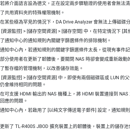
若將介面語言設為德文，正在設定兩步驟驗證的使用者會無法清
了共用資料夾的特殊權限機制。
在某些極為罕見的情況下，DA Drive Analyzer 會無法上傳
 [資源監控] > [儲存空間資源] > [儲存空間] 中，在特定情況下
了通知中心的通知規則內關鍵字篩選條件的排除機制。
通知中心內，若通知規則的關鍵字篩選條件太長，從現有事件記
部分使用者在更新了韌體後，要關閉 NAS 時卻會變成重新啟動
了暫存檔的管理機制，以改善儲存效能。
 [資源監控] > [儲存空間資源] 中，即使有兩個磁碟區或 LUN 
仍會維持相同的問題。
在可支援 HDMI 輸出的 NAS 機種上，將 HDMI 裝置連接到 NAS 並安
回應的問題。
通知中心內，若啟用了 [以純文字傳送電子郵件] 設定，通知規則
更新了 TL-R400S JBOD 擴充裝置上的韌體後，裝置上的儲