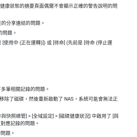
磁碟健康狀態的摘要頁面偶爾不會顯示正確的警告說明的問
資料夾的分享連結的問題。
藏的問題。
用中 (正在運轉)]) 或 [待命] (先前是 [待命 (停止運
會留下多筆相關記錄的問題。
組中移除了磁碟，然後重新啟動了 NAS，系統可能會無法正
總管] > [全域設定] > [磁碟健康狀況] 中啟用了 [與
生對應記錄的問題。
動的問題。