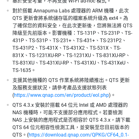
基於安全考量，不再支援 Wi-Fi ad-hoc 模式。
對於搭載 Annapurna Labs 處理器的 ARM 機種，此次
QTS 更新會將系統儲存區的檔案系統升級為 ext4。為
了確保您的資料安全，在此次更新後，您將無法將 QTS
降級至先前版本。影響機種：TS-131P、TS-231P、TS-
431P、TS-531P、TS-231+、TS-431+、TS-231P2、
TS-431P2、TS-431X、TS-431X2、TS-531X、TS-
831X、TS-1231XU-RP、TS-1231XU、TS-831XU-RP、
TS-831XU、TS-431XU-RP、TS-431XU、TS-431XeU、
TS-1635。
支援其他機種的 QTS 作業系統將陸續推出。QTS 更新
及服務支援狀況，請參考產品支援狀態列表
(
https://www.qnap.com/en/product/eol.php
)。
QTS 4.3.x 安裝於搭載 64 位元 Intel 或 AMD 處理器的
NAS 機種時，可能不支援部分應用程式。若要檢測
NAS 上安裝的應用程式是否相容於 QTS 4.3.x，請下載
QTS 64 位元相容性檢測工具，並安裝至您目前版本的
QTS。(
https://download.qnap.com/QPKG/CF64_0.1-