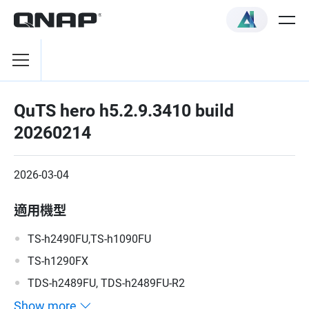
QuTS hero h5.2.9.3410 build
20260214
2026-03-04
適用機型
TS-h2490FU,TS-h1090FU
TS-h1290FX
TDS-h2489FU, TDS-h2489FU-R2
Show more