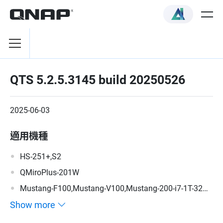
QTS 5.2.5.3145 build 20250526
2025-06-03
適用機種
HS-251+,S2
QMiroPlus-201W
Mustang-F100,Mustang-V100,Mustang-200-i7-1T-32G-
R10,Mustang-200-i5-1T-32G-R10,Mustang-200-C-8G-
Show more
R10,Mustang-200