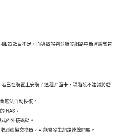
查的伺服器數目不足，而導致誤判並觸發網路中斷連線警告
通道介面卡，若已在裝置上安裝了這種介面卡，現階段不建議將韌
接有時會無法自動恢復。
 NAS。
眠模式的外接磁碟。
連接埠都新增到虛擬交換器，可能會發生網路連線問題。