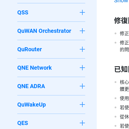
Show
QSS
修復
QuWAN Orchestrator
修正
修正
QuRouter
的問
QNE Network
已知
核心
QNE ADRA
體更新
使用
QuWakeUp
若使
從休
QES
若使