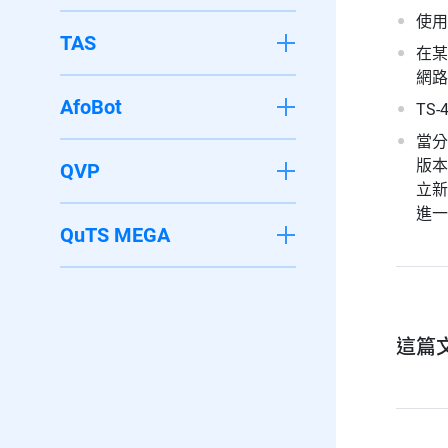
使用
TAS
在某
網路
AfoBot
TS
當分
版本
QVP
立新
進一
QuTS MEGA
這篇