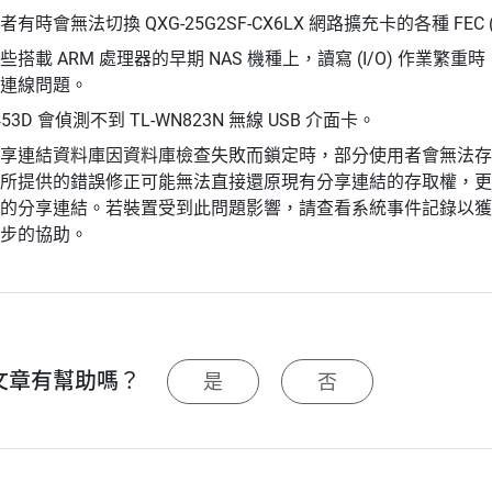
者有時會無法切換 QXG-25G2SF-CX6LX 網路擴充卡的各種 FE
些搭載 ARM 處理器的早期 NAS 機種上，讀寫 (I/O) 作業繁重時
連線問題。
-453D 會偵測不到 TL-WN823N 無線 USB 介面卡。
享連結資料庫因資料庫檢查失敗而鎖定時，部分使用者會無法存取 Fil
所提供的錯誤修正可能無法直接還原現有分享連結的存取權，更
的分享連結。若裝置受到此問題影響，請查看系統事件記錄以獲得
步的協助。
文章有幫助嗎？
是
否