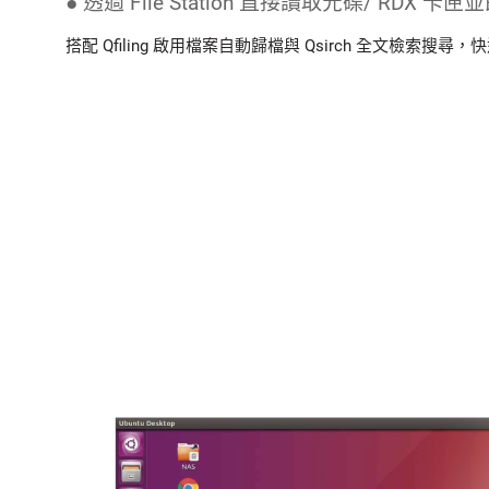
● 透過 File Station 直接讀取光碟/ RDX 
搭配 Qfiling 啟用檔案自動歸檔與 Qsirch 全文檢索搜