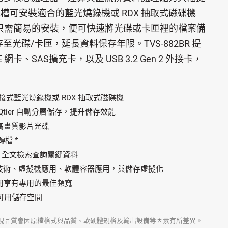
吋擴充槽可安裝適合的藍光燒錄機或 RDX 抽取式磁碟機
)。只需簡易的安裝，便可快速將光碟或卡匣裡的檔案備
存至光碟/卡匣，延長資料保存年限。TVS-882BR 提
GbE 網卡、SAS擴充卡，以及 USB 3.2 Gen 2 外接卡，
裝內接式藍光燒錄機或 RDX 抽取式磁碟機
，搭配 Qtier 自動分層儲存，提升儲存效能
 播放高畫質影片光碟
轉檔 *
rch 全文檢索查詢關鍵資料
C 技術、虛擬機應用、軟體容器應用，與儲存虛擬化
用享有專用的最佳頻寬
充可用儲存空間
現品質會因原檔格式與品質、軟硬體規格及輸出設備等因素有所差異。