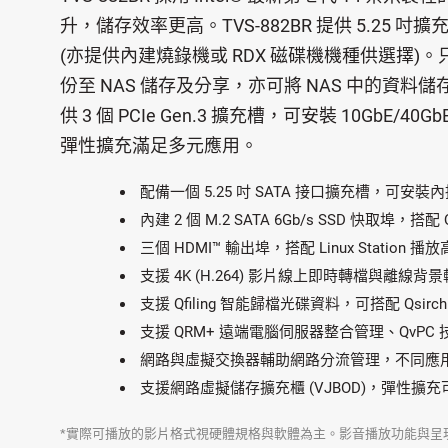
升，儲存效率更高。TVS-882BR 提供 5.25 
(亦提供內建燒錄機或 RDX 磁碟機機種供選擇
份至 NAS 儲存及分享，亦可將 NAS 中的資料儲
供 3 個 PCIe Gen.3 擴充槽，可安裝 10GbE/40
彈性擴充滿足多元應用。
配備一個 5.25 吋 SATA 接口擴充槽，可安
內建 2 個 M.2 SATA 6Gb/s SSD 快取埠
三個 HDMI™ 輸出埠，搭配 Linux Station
支援 4K (H.264) 影片線上即時轉檔與離線背景
支援 Qfiling 智能歸檔光碟資料，可搭配 Qsi
支援 QRM+ 遠端電腦伺服器整合管理、QvP
網路與虛擬交換器輔助網路分流管理，不同應
支援網路虛擬儲存擴充櫃 (VJBOD)，彈性擴
*實際可播放的影片格式視硬體規格與軟體為主。影音播放功能與呈