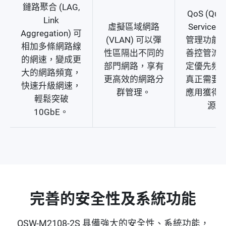
鏈路聚合 (LAG,
QoS (Quali
Link
虛擬區域網路
Service，
Aggregation) 可
(VLAN) 可以彈
管理功能
相加多條網路線
性區隔出不同的
善控管流
的網速，變成更
部門網路，享有
定優先頻
大的網路頻寬，
更高效的網路分
真正需要
快速升級網速，
群管理。
應用獲得
輕鬆突破
源。
10GbE。
完善的安全性及系統功能
QSW-M2108-2S 具備強大的安全性、系統功能，