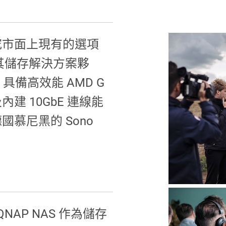
細研究市面上現有的選項
為其儲存解決方案夥
AS 具備高效能 AMD G
及內建 10GbE 連線能
慕尼黑的 Sono
將 QNAP NAS 作為儲存