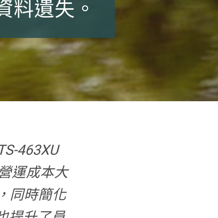
資料遺失。
S-463XU
關營運成本大
%，同時簡化
也提升了員