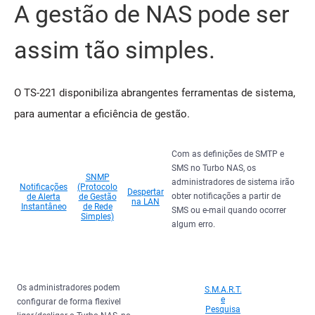
A gestão de NAS pode ser
assim tão simples.
O TS-221 disponibiliza abrangentes ferramentas de sistema,
para aumentar a eficiência de gestão.
Com as definições de SMTP e
SMS no Turbo NAS, os
SNMP
administradores de sistema irão
Notificações
(Protocolo
Despertar
obter notificações a partir de
de Alerta
de Gestão
na LAN
Instantâneo
de Rede
SMS ou e-mail quando ocorrer
Simples)
algum erro.
Os administradores podem
S.M.A.R.T.
e
configurar de forma flexivel
Pesquisa