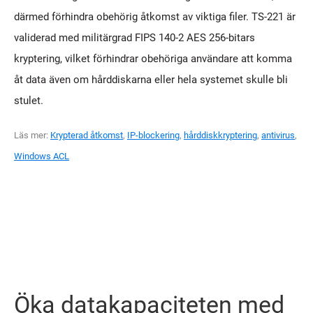
därmed förhindra obehörig åtkomst av viktiga filer. TS-221 är
validerad med militärgrad FIPS 140-2 AES 256-bitars
kryptering, vilket förhindrar obehöriga användare att komma
åt data även om hårddiskarna eller hela systemet skulle bli
stulet.
Läs mer:
Krypterad åtkomst
,
IP-blockering
,
hårddiskkryptering
,
antivirus
,
Windows ACL
Öka datakapaciteten med