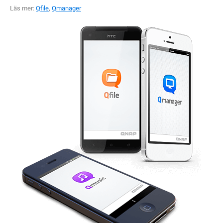
Läs mer:
Qfile
,
Qmanager