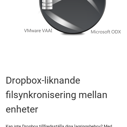
Dropbox-liknande
filsynkronisering mellan
enheter
Kan inte Dropbox tillfredsställa dina lagringsbehov? Med