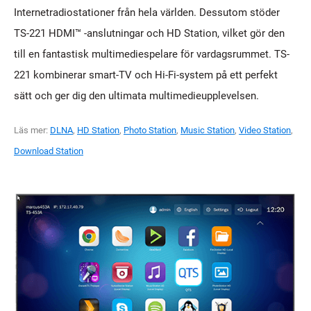
Internetradiostationer från hela världen. Dessutom stöder
TS-221 HDMI™ -anslutningar och HD Station, vilket gör den
till en fantastisk multimediespelare för vardagsrummet. TS-
221 kombinerar smart-TV och Hi-Fi-system på ett perfekt
sätt och ger dig den ultimata multimedieupplevelsen.
Läs mer:
DLNA
,
HD Station
,
Photo Station
,
Music Station
,
Video Station
,
Download Station