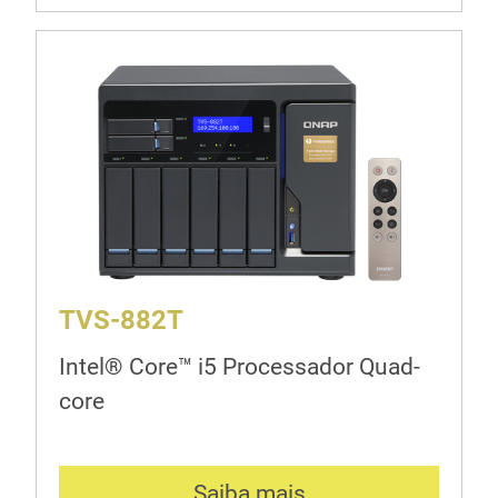
TVS-882T
Intel® Core™ i5 Processador Quad-
core
Saiba mais