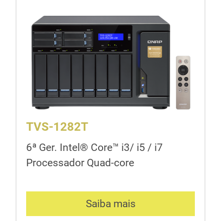
TVS-1282T
6ª Ger. Intel® Core™ i3/ i5 / i7
Processador Quad-core
Saiba mais