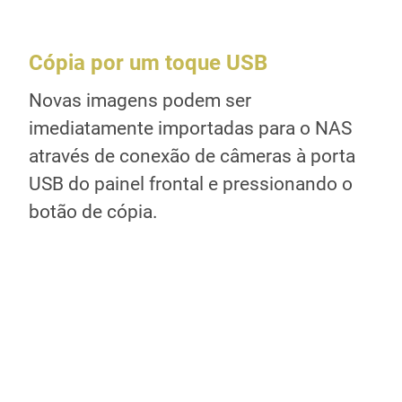
Cópia por um toque USB
Tr
Novas imagens podem ser
Enq
a
imediatamente importadas para o NAS
sér
através de conexão de câmeras à porta
cap
zes
USB do painel frontal e pressionando o
víd
is),
botão de cópia.
lhe
uma
inc
sm