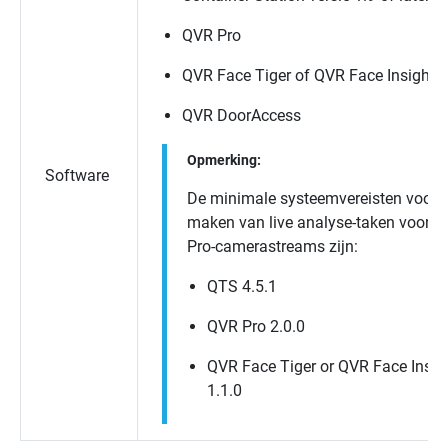
QVR Pro
QVR Face Tiger
of
QVR Face Insight
QVR DoorAccess
Opmerking:
Software
De minimale systeemvereisten voor 
maken van live analyse-taken voor 
Pro-camerastreams zijn:
QTS
4.5.1
QVR Pro
2.0.0
QVR Face Tiger
or
QVR Face Insig
1.1.0