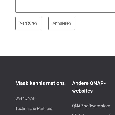
Maak kennis met ons
Andere QNAP-
websites
Over QNAP
QNAP software store
Technische Partners