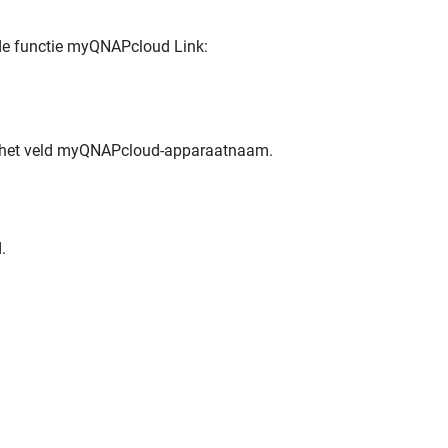
de functie myQNAPcloud Link:
n het veld myQNAPcloud-apparaatnaam.
.