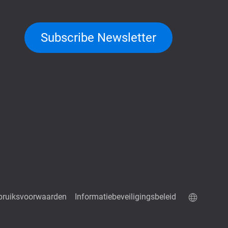
Subscribe Newsletter
bruiksvoorwaarden
Informatiebeveiligingsbeleid
QuTScloud demo site