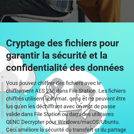
Cryptage des fichiers pour
garantir la sécurité et la
confidentialité des données
Vous pouvez chiffrer des fichiers avec le
chiffrement AES 256 dans File Station. Les fichiers
chiffrés utilisent le format. qenc et ne peuvent être
lus qu’en les déchiffrant avec un mot de passe
valide dans File Station ou dans des utilitaires
QENC Decrypter pour Windows/macOS/Ubuntu.
Ceci améliore la sécurité du transfert et du partage