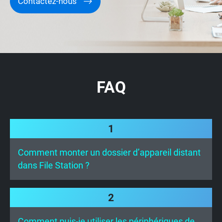
Contactez-nous
FAQ
1
Comment monter un dossier d’appareil distant
dans File Station ?
2
Comment puis-je utiliser les périphériques de