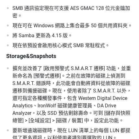
SMB 通訊協定現在可支援 AES GMAC 128 位元金鑰加
密。
現在可在 Windows 網路上集合最多 50 個共用資料夾。
將 Samba 更新為 4.15 版。
現在依預設會啟用核心模式 SMB 常駐程式。
Storage&Snapshots
擴充並改善了 [啟用預警式 S.M.A.R.T 遷移] 功能，並重
新命名為 [預警式遷移]。之前在故障的磁碟上偵測到
S.M.A.R.T. 錯誤時，此功能會自動將資料從故障的磁碟
遷移到備援磁碟。現在，使用者除了 S.M.A.R.T. 以外，
還可指定各種觸發事件，包含 Western Digital Device
Analytics、IronWolf 磁碟健康管理員、DA Drive
Analyzer，以及 SSD 預估剩餘壽命。可到 [儲存與快照
總管] > [全域設定] > [磁碟 / 裝置] 中，設定此功能。
要新增遠端磁碟時，現在 LUN 清單上的每個 LUN 都提
供了更多資訊，以利使用者識別要選取的 LUN。