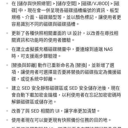
在 [儲存與快照總管] > [儲存空間] > [磁碟/VJBOD] > [磁
碟] 中，現在會一併呈現各磁碟插槽編號的資訊、板型
規格、介面、磁碟類型等，並以顏色標記，讓使用者更
容易識別不同的磁碟與磁碟插槽。
更新了各種快照相關畫面的 UI 設計，以改善在尋找相
關資訊和功能時的使用者體驗。
在建立虛擬擴充櫃磁碟精靈中，要連線到遠端 NAS
時，可支援兩步驟驗證。
[替換與卸離] 動作已重新命名為 [替換]，並新增了選
項，讓使用者可選擇是否要將替換的磁碟指定為備援磁
碟，或從系統中卸離。
建立 SED 安全靜態磁碟區或 SED 安全儲存池後，現在
會自動下載加密金鑰檔，以利使用者在忘記加密密碼時
解鎖磁碟區或儲存池。
改善了與 SED 相關的 UI，讓字串更加清楚。
使用者現在可以變更現有快照備份任務的目的地。