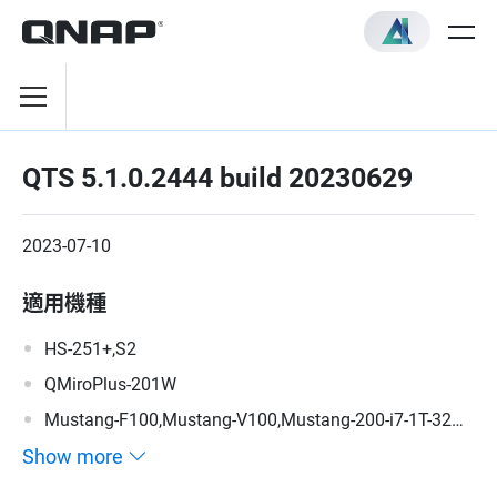
QTS 5.1.0.2444 build 20230629
2023-07-10
適用機種
HS-251+,S2
QMiroPlus-201W
Mustang-F100,Mustang-V100,Mustang-200-i7-1T-32G-
R10,Mustang-200-i5-1T-32G-R10,Mustang-200-C-8G-
Show more
R10,Mustang-200