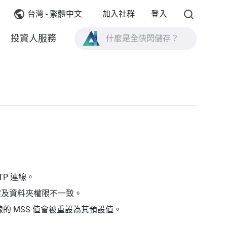
台灣 - 繁體中文
加入社群
登入
投資人服務
什麼是全快閃儲存？
什麼是 High Availability ？
TVS-AIh1688ATX 產品規格？
什麼是全快閃儲存？
FTP 連線。
 檔案及資料夾權限不一致。
的 MSS 值會被重設為其預設值。