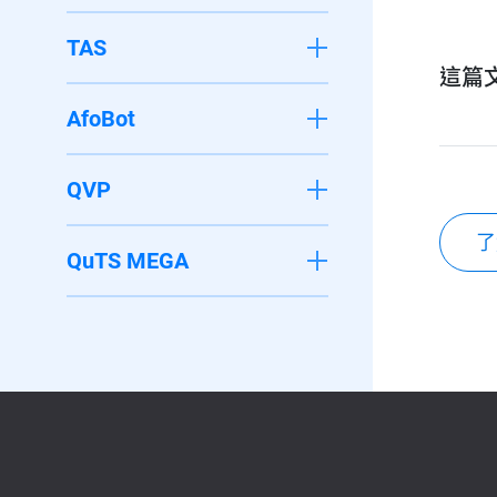
TAS
這篇
AfoBot
QVP
了
QuTS MEGA