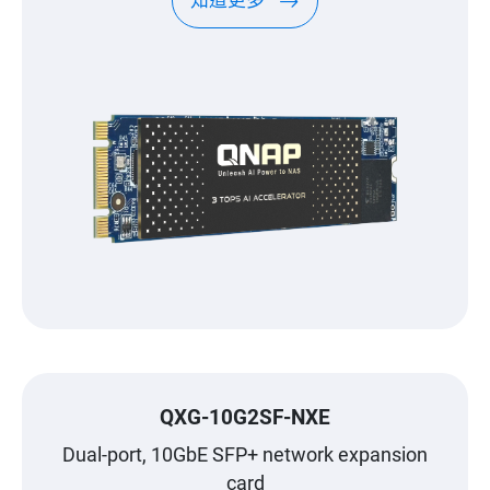
知道更多
QXG-10G2SF-NXE
Dual-port, 10GbE SFP+ network expansion
card