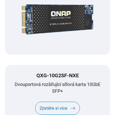
QXG-10G2SF-NXE
Dvouportová rozšiřující síťová karta 10GbE
SFP+
Zjistěte si více