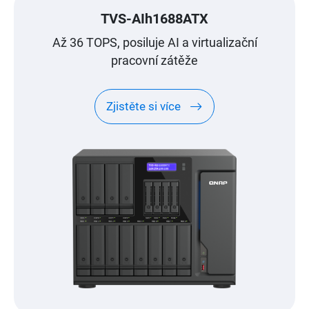
TVS-AIh1688ATX
Až 36 TOPS, posiluje AI a virtualizační
pracovní zátěže
Zjistěte si více