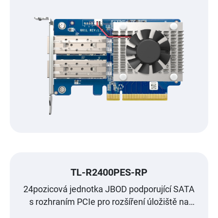
TL-R2400PES-RP
24pozicová jednotka JBOD podporující SATA
s rozhraním PCIe pro rozšíření úložiště na
úroveň petabajtů navržená speciálně pro