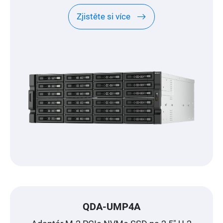
QNAP NAS
Zjistěte si více
QDA-UMP4A