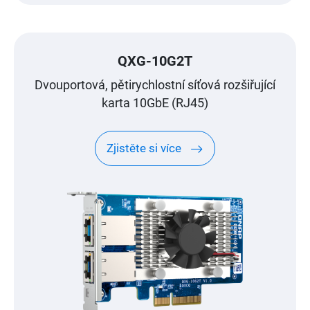
QXG-10G2T
Dvouportová, pětirychlostní síťová rozšiřující
karta 10GbE (RJ45)
Zjistěte si více