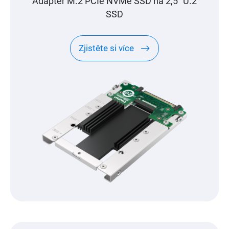
Adaptér M.2 PCIe NVMe SSD na 2,5″ U.2
SSD
Zjistěte si více