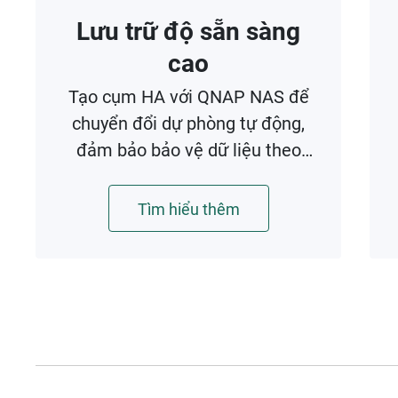
Lưu trữ độ sẵn sàng
cao
Tạo cụm HA với QNAP NAS để
chuyển đổi dự phòng tự động,
đảm bảo bảo vệ dữ liệu theo
thời gian thực và hoạt động liên
tục.
Tìm hiểu thêm