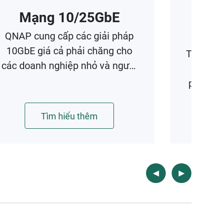
Mạng 10/25GbE
Lưu 
với 
QNAP cung cấp các giải pháp
10GbE giá cả phải chăng cho
Tối ưu 
các doanh nghiệp nhỏ và người
doanh
dùng gia đình dễ dàng nâng cấp
phục hồ
môi trường mạng của họ.
dung l
thời gi
Tìm hiểu thêm