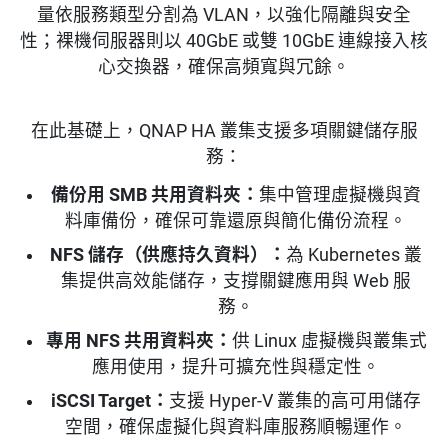
量依服務類型分割為 VLAN，以強化隔離與安全
性；裸機伺服器則以 40GbE 或雙 10GbE 連線接入核
心交換器，確保高頻寬與冗餘。
在此基礎上，QNAP HA 叢集支援多項關鍵儲存服
務：
備份用 SMB 共用資料夾：
集中管理虛擬機與資
料庫備份，確保可靠還原與簡化備份流程。
NFS 儲存（供應持久資料）：
為 Kubernetes 叢
集提供高效能儲存，支撐關鍵應用與 Web 服
務。
專用 NFS 共用資料夾：
供 Linux 虛擬機與叢集式
應用使用，提升可擴充性與穩定性。
iSCSI Target：
支援 Hyper-V 叢集的高可用儲存
空間，確保虛擬化與資料庫服務順暢運作。