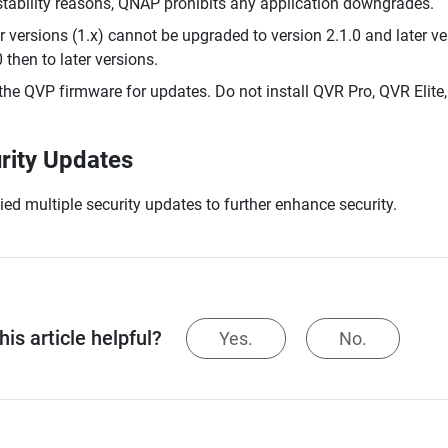
stability reasons, QNAP prohibits any application downgrades.
r versions (1.x) cannot be upgraded to version 2.1.0 and later ve
0 then to later versions.
the QVP firmware for updates. Do not install QVR Pro, QVR Elite,
rity Updates
ied multiple security updates to further enhance security.
is article helpful?
Yes.
No.