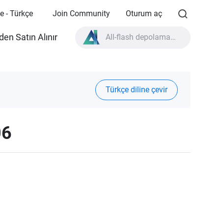
e - Türkçe
Join Community
Oturum aç
en Satın Alınır
All-flash depolama nedir?
High Availability nedir?
TVS-AIh1688ATX ürün özellikleri?
Türkçe diline çevir
All-flash depolama nedir?
06