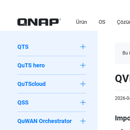
Ürün
OS
Çözü
QTS
Bu 
QuTS hero
QV
QuTScloud
2026-0
QSS
Impo
QuWAN Orchestrator