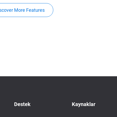
scover More Features
Destek
Kaynaklar