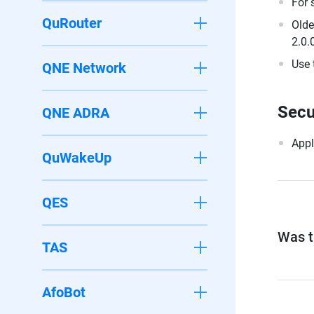
For 
QuRouter
Olde
2.0.
Use 
QNE Network
Secu
QNE ADRA
Appl
QuWakeUp
QES
Was th
TAS
AfoBot