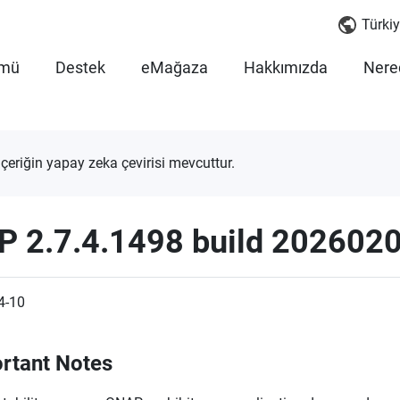
Türkiy
mü
Destek
eMağaza
Hakkımızda
Nered
içeriğin yapay zeka çevirisi mevcuttur.
P 2.7.4.1498 build 202602
4-10
rtant Notes