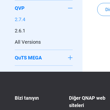
QVP
Di
2.7.4
2.6.1
All Versions
QuTS MEGA
Bizi tanıyın
Diğer QNAP web
siteleri