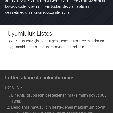
artırabilir. QNAP genişleme üniteleri, yönetim ve bakım görevlerini
büyük ölçüde kolaylaştırırken toplam depolama alanını
genişletmek için ekonomik çözümler sunar.
Uyumluluk Listesi
QNAP ürününüz için uyumlu genişleme ünitesini ve maksimum
uygulanabilir genişleme ünite sayısını kontrol edin.
Lütfen aklınızda bulundurun=>
For QTS -
Bir RAID grubu için desteklenen maksimum boyut 308
TB'tır.
Depolama havuzu için desteklenen maksimum boyut