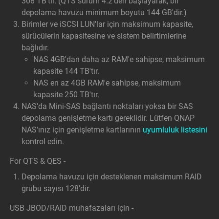
308 TB'tır. (QTS sürüm 4.2'den başlayarak, bir
depolama havuzu minimum boyutu 144 GB'dir.)
Birimler ve iSCSI LUN'lar için maksimum kapasite,
sürücülerin kapasitesine ve sistem belirtimlerine
bağlıdır.
NAS 4GB'dan daha az RAM'e sahipse, maksimum
kapasite 144 TB'tır.
NAS en az 4GB RAM'e sahipse, maksimum
kapasite 250 TB'tır.
NAS'da Mini-SAS bağlantı noktaları yoksa bir SAS
depolama genişletme kartı gereklidir. Lütfen QNAP
NAS'ınız için genişletme kartlarının
uyumluluk listesini
kontrol edin.
For QTS & QES -
Depolama havuzu için desteklenen maksimum RAID
grubu sayısı 128'dir.
USB JBOD/RAID muhafazaları için -