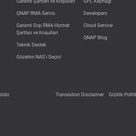
Garanti Şartları ve Koşulları
GPL Kaynağı
QNAP RMA Servis
Developers
Garanti Dışı RMA Hizmet
Cloud Service
Şartları ve Koşulları
QNAP Blog
Teknik Destek
Gözetim NAS'ı Seçici
ıdır.
Translation Disclaimer
Gizlilik Polit