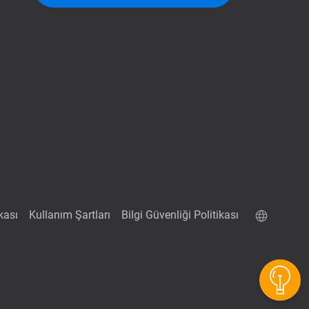
ikası
Kullanım Şartları
Bilgi Güvenliği Politikası
QuTScloud demo site
QNAP RAID Hesaplama