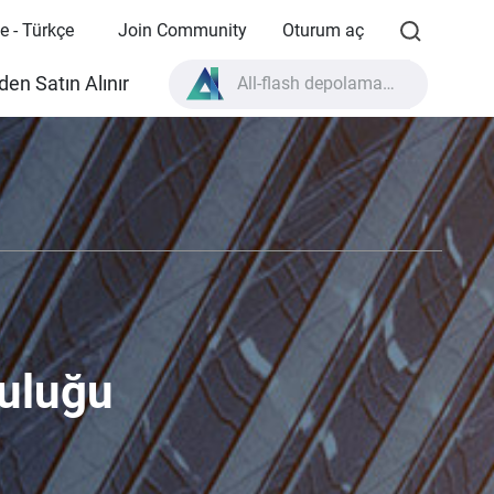
e - Türkçe
Join Community
Oturum aç
All-flash depolama nedir?
en Satın Alınır
High Availability nedir?
TVS-AIh1688ATX ürün özellikleri?
All-flash depolama nedir?
uluğu