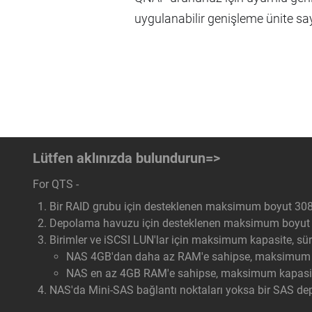
uygulanabilir genişleme ünite say
Lütfen aklınızda bulundurun=>
For QTS -
Bir RAID grubu için desteklenen maksimum boyut 308 
Depolama havuzu için desteklenen maksimum boyut 3
Birimler ve iSCSI LUN'lar için maksimum kapasite, sürü
NAS 4GB'dan daha az RAM'e sahipse, maksimum ka
NAS en az 4GB RAM'e sahipse, maksimum kapasite
NAS'da Mini-SAS bağlantı noktaları yoksa bir SAS dep