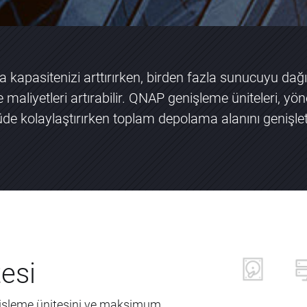
 kapasitenizi arttırırken, birden fazla sunucuyu d
 maliyetleri artırabilir. QNAP genişleme üniteleri, y
üde kolaylaştırırken toplam depolama alanını genişl
esi
işleme ünitesini ve maksimum