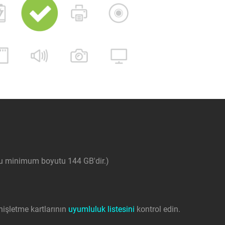
u minimum boyutu 144 GB'dir.)
nişletme kartlarının
uyumluluk listesini
kontrol edin.