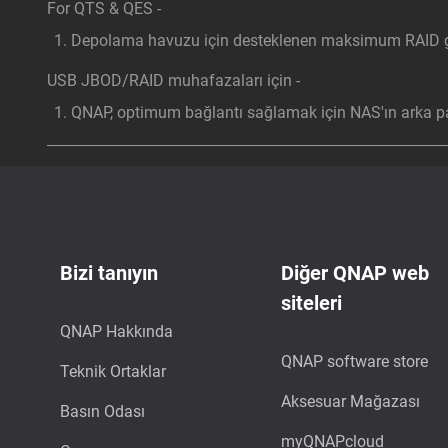
For QTS & QES -
Depolama havuzu için desteklenen maksimum RAID gr
USB JBOD/RAID muhafazaları için -
QNAP, optimum bağlantı sağlamak için NAS'ın arka pa
Bizi tanıyın
Diğer QNAP web
siteleri
QNAP Hakkında
QNAP software store
Teknik Ortaklar
Aksesuar Mağazası
Basın Odası
myQNAPcloud