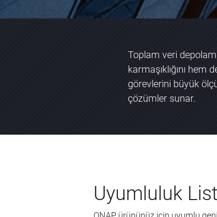
Toplam veri depolama
karmaşıklığını hem de
görevlerini büyük ölç
çözümler sunar.
Uyumluluk List
QNAP ürününüz için uyumlu gen