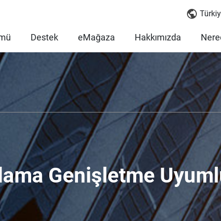
Türkiy
mü
Destek
eMağaza
Hakkımızda
Nered
lama Genişletme Uyuml