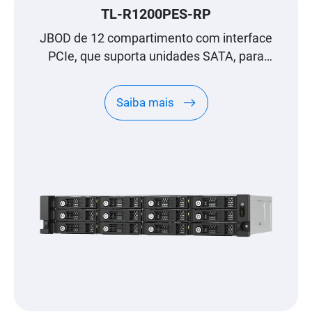
TL-R1200PES-RP
JBOD de 12 compartimento com interface
PCIe, que suporta unidades SATA, para
expansão à escala de petabyte, concebido
especificamente para NAS QNAP
Saiba mais