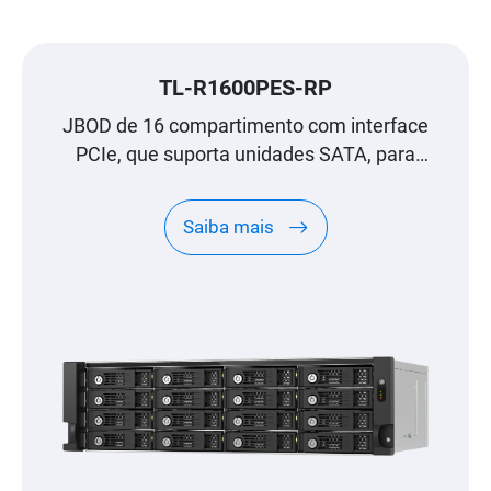
TL-R1600PES-RP
JBOD de 16 compartimento com interface
PCIe, que suporta unidades SATA, para
expansão à escala de petabyte, concebido
especificamente para NAS QNAP
Saiba mais