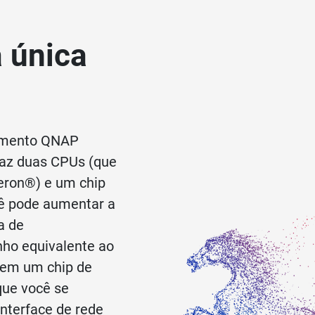
 única
samento QNAP
raz duas CPUs (que
leron®) e um chip
ocê pode aumentar a
a de
ho equivalente ao
tem um chip de
que você se
nterface de rede