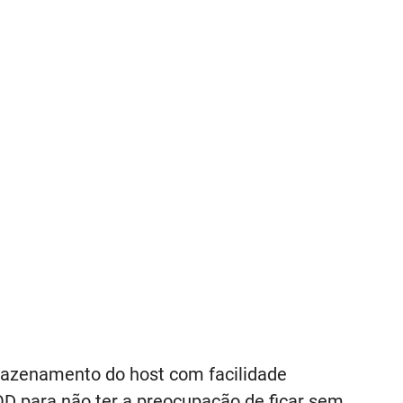
azenamento do host com facilidade
D para não ter a preocupação de ficar sem