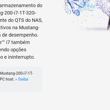
e armazenamento do
g-200-i7-1T-32G-
ente do QTS do NAS,
ativos na Mustang-
ia de desempenho.
re™ i7 também
endo opções
 e ininterrupto.
Mustang-200-i7-1T-
PC host.
» Saiba