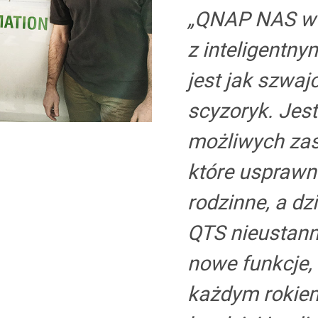
„QNAP NAS w 
nstinct Electric
z inteligentn
jest jak szwaj
 QNAP NAS firma Instin
scyzoryk. Jest
wać lepsze inteligentne
możliwych za
które usprawn
rodzinne, a dz
QTS nieustann
nowe funkcje,
każdym rokiem