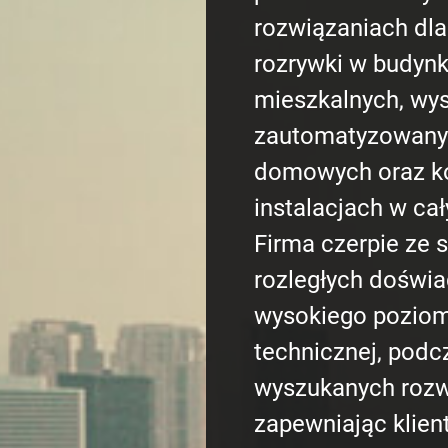
rozwiązaniach dl
rozrywki w budyn
mieszkalnych, wy
zautomatyzowany
domowych oraz k
instalacjach w ca
Firma czerpie ze 
rozległych doświa
wysokiego pozio
technicznej, podc
wyszukanych rozw
zapewniając klien