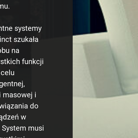
mu.
entne systemy
inct szukała
obu na
stkich funkcji
 celu
gentnej,
i masowej i
wiązania do
ządzeń w
 System musi