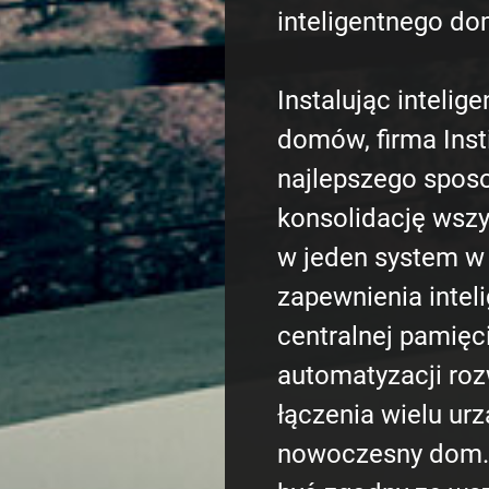
inteligentnego do
Instalując intelig
domów, firma Inst
najlepszego spos
konsolidację wszy
w jeden system w
zapewnienia inteli
centralnej pamięc
automatyzacji roz
łączenia wielu ur
nowoczesny dom.