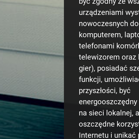
być zgodny ze ws
urządzeniami wys
nowoczesnych do
komputerem, lapt
telefonami komór
telewizorem oraz
gier), posiadać sz
funkcji, umożliwi
przyszłości, być
energooszczędny 
na sieci lokalnej,
oszczędne korzyst
Internetu i unikać