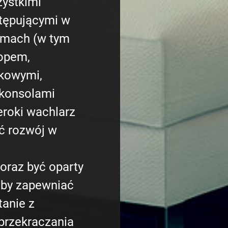
zystkimi
tępującymi w
mach (w tym
opem,
kowymi,
 konsolami
eroki wachlarz
ać rozwój w
oraz być oparty
 aby zapewniać
anie z
 przekraczania