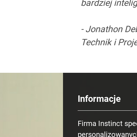
bardziej inteli
- Jonathon De
Technik i Proj
Informacje
Firma Instinct spe
personalizowanyc