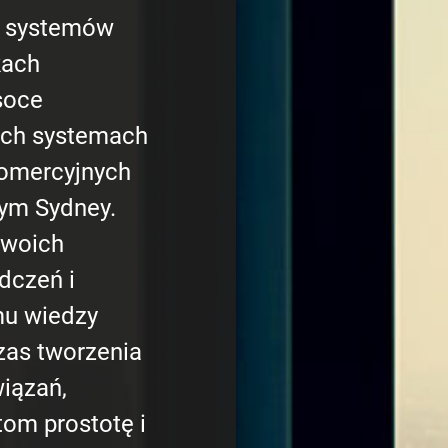
a systemów
kach
soce
ch systemach
omercyjnych
łym Sydney.
swoich
dczeń i
mu wiedzy
zas tworzenia
iązań,
tom prostotę i