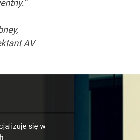
gentny.”
bney,
ektant AV
cjalizuje się w
h