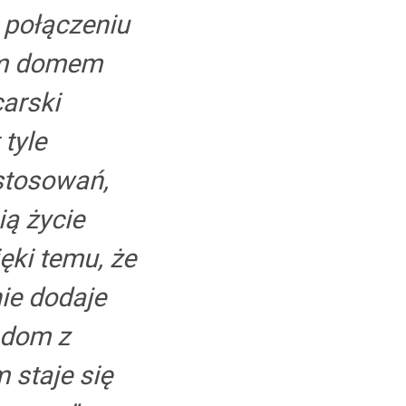
połączeniu
al
ym domem
carski
ct może
 tyle
 domy
stosowań,
ią życie
ięki temu, że
ie dodaje
 dom z
 staje się