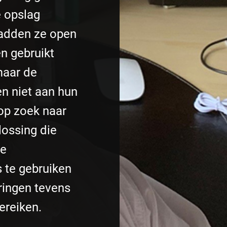
e opslag
hadden ze open
n gebruikt
maar de
en niet aan hun
op zoek naar
lossing die
te
 te gebruiken
oringen tevens
ereiken.