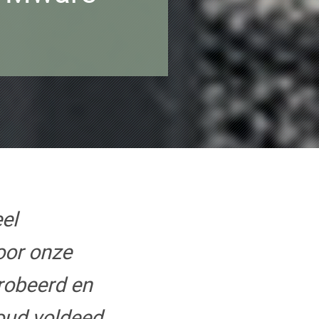
el
oor onze
robeerd en
oud voldeed