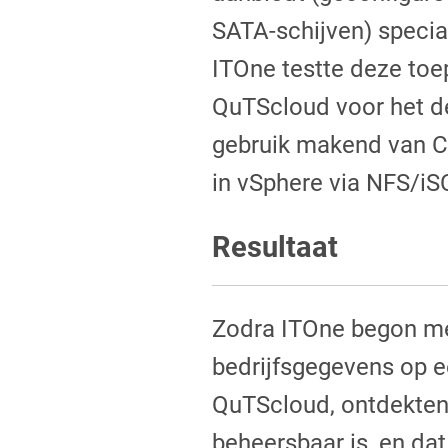
SATA-schijven) speci
ITOne testte deze to
QuTScloud voor het d
gebruik makend van C
in vSphere via NFS/iS
Resultaat
Zodra ITOne begon me
bedrijfsgegevens op 
QuTScloud, ontdekten 
beheersbaar is, en dat