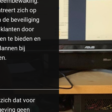
steembewaking.
treert zich op
 de beveiliging
klanten door
en te bieden en
lannen bij
en.
zich dat voor
geving geen