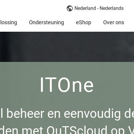
Nederland - Nederlands
lossing
Ondersteuning
eShop
Over ons
ITOne
l beheer en eenvoudig d
den met QuTScloud op