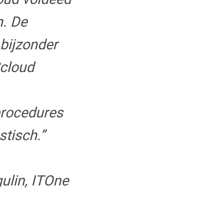
n. De
 bijzonder
cloud
rocedures
stisch.”
ulin, ITOne