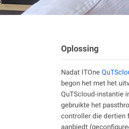
Oplossing
Nadat ITOne
QuTSclo
begon het met het uit
QuTScloud-instantie 
gebruikte het passthr
controller die dertien 
aanbiedt (geconfigure