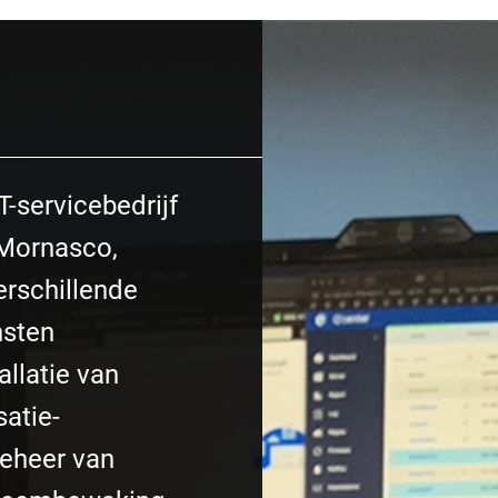
IT-servicebedrijf
 Mornasco,
verschillende
nsten
llatie van
satie-
beheer van