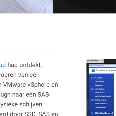
ud
had ontdekt,
voeren van een
in VMware vSphere en
ough naar een SAS-
fysieke schijven
erd door SSD, SAS en