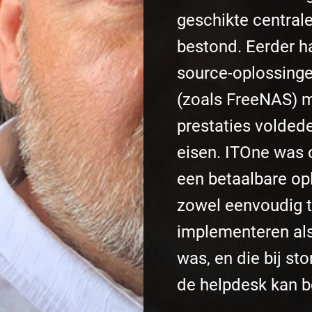
geschikte central
bestond. Eerder 
source-oplossinge
(zoals FreeNAS) 
prestaties volded
eisen. ITOne was 
een betaalbare op
zowel eenvoudig 
implementeren als
was, en die bij st
de helpdesk kan b