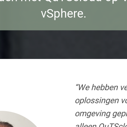
vSphere.
“We hebben ve
oplossingen v
omgeving gep
alleen QuTScl