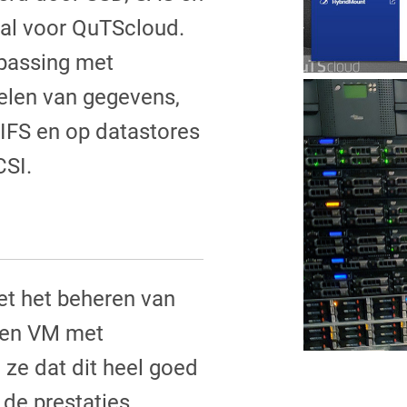
aal voor QuTScloud.
epassing met
elen van gegevens,
IFS en op datastores
CSI.
t het beheren van
een VM met
ze dat dit heel goed
 de prestaties