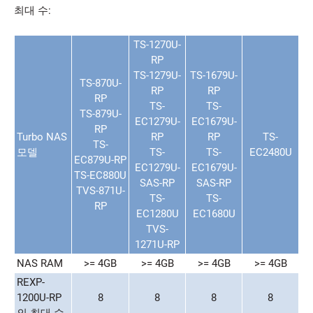
최대 수:
TS-1270U-
RP
TS-1279U-
TS-1679U-
TS-870U-
RP
RP
RP
TS-
TS-
TS-879U-
EC1279U-
EC1679U-
RP
Turbo NAS
RP
RP
TS-
TS-
모델
TS-
TS-
EC2480U
EC879U-RP
EC1279U-
EC1679U-
TS-EC880U
SAS-RP
SAS-RP
TVS-871U-
TS-
TS-
RP
EC1280U
EC1680U
TVS-
1271U-RP
NAS RAM
>= 4GB
>= 4GB
>= 4GB
>= 4GB
REXP-
1200U-RP
8
8
8
8