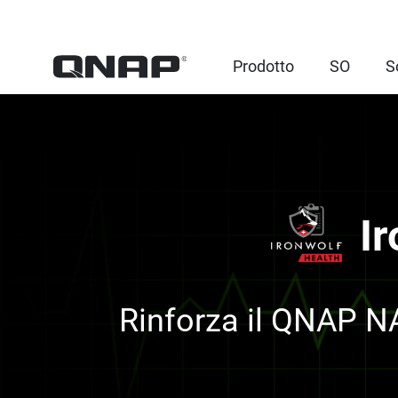
Prodotto
SO
S
I
Rinforza il QNAP N