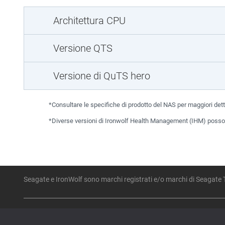
Architettura CPU
Versione QTS
Versione di QuTS hero
*Consultare le specifiche di prodotto del NAS per maggiori dett
*Diverse versioni di Ironwolf Health Management (IHM) possono 
Seagate e IronWolf sono marchi registrati e/o marchi di Seagate