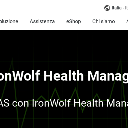
Italia - 
oluzione
Assistenza
eShop
Chi siamo
ronWolf Health Mana
AS con IronWolf Health Ma