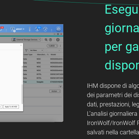
Esegui
giorn
per ga
dispon
IHM dispone di algo
dei parametri dei dis
dati, prestazioni, leg
L’analisi giornaliera
IronWolf/IronWolf P
salvati nella cartel