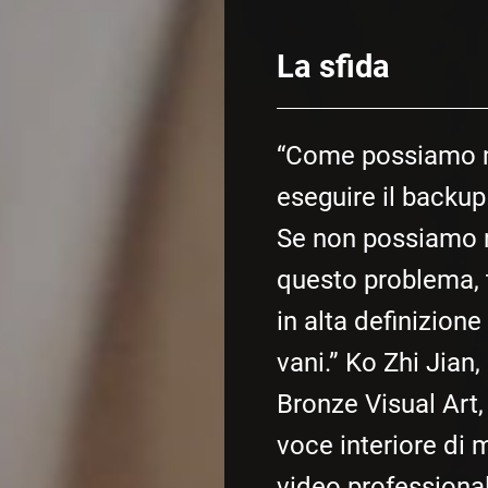
La sfida
“Come possiamo m
eseguire il backup
Se non possiamo r
questo problema, tu
in alta definizion
vani.” Ko Zhi Jian, 
Bronze Visual Art,
voce interiore di m
video professional