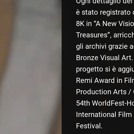
Ogni dettaglio dei 
è stato registrato
8K in “A New Visio
Treasures”, arric
gli archivi grazie a
Bronze Visual Art
progetto si è aggi
Remi Award in Fi
Production Arts / 
54th WorldFest-H
International Film
Festival.