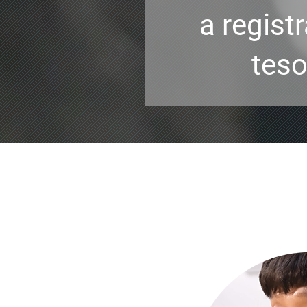
a regist
teso