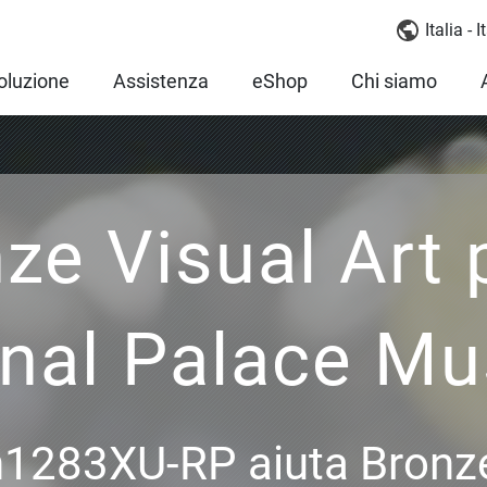
Italia - 
oluzione
Assistenza
eShop
Chi siamo
ze Visual Art p
onal Palace M
1283XU-RP aiuta Bronze 