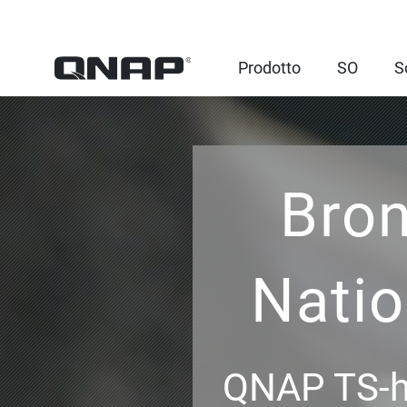
Prodotto
SO
S
Bron
Nati
QNAP TS-h