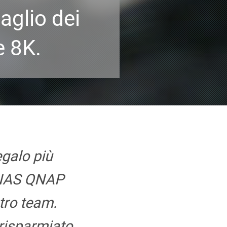
aglio dei
e 8K.
regalo più
 NAS QNAP
stro team.
risparmiato