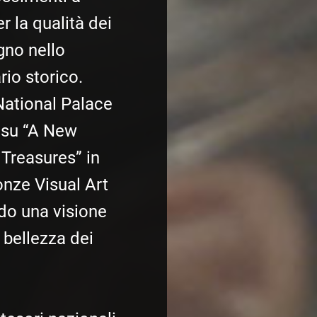
r la qualità dei
gno nello
rio storico.
National Palace
su “A New
 Treasures” in
onze Visual Art
do una visione
 bellezza dei