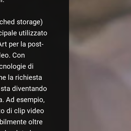
ached storage)
ipale utilizzato
rt per la post-
deo. Con
ecnologie di
he la richiesta
à sta diventando
a. Ad esempio,
 di clip video
bilmente oltre