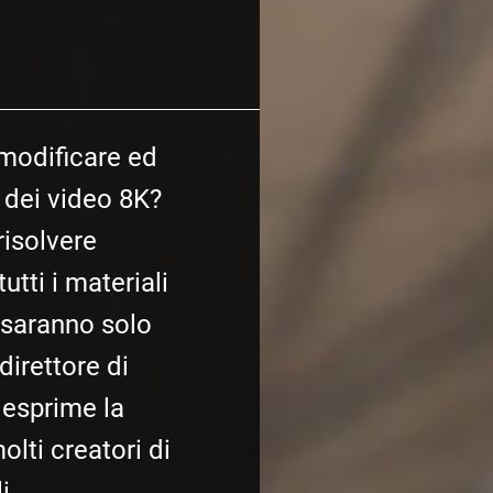
odificare ed
 dei video 8K?
isolvere
tti i materiali
e saranno solo
direttore di
 esprime la
olti creatori di
i.