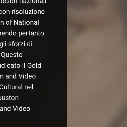
tesori nazionali
 con risoluzione
n of National
chendo pertanto
gli sforzi di
. Questo
udicato il Gold
lm and Video
Cultural nel
ouston
 and Video