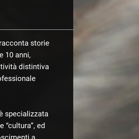
racconta storie
e 10 anni,
ività distintiva
ofessionale
è specializzata
 e “cultura”, ed
oscimenti a