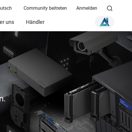
eutsch
Community beitreten
Anmelden
er uns
Händler
n.