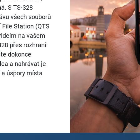
ná. S TS-328
rávu všech souborů
í File Station (QTS
a videím na vašem
328 přes rozhraní
ete dokonce
ea a nahrávat je
 a úspory místa