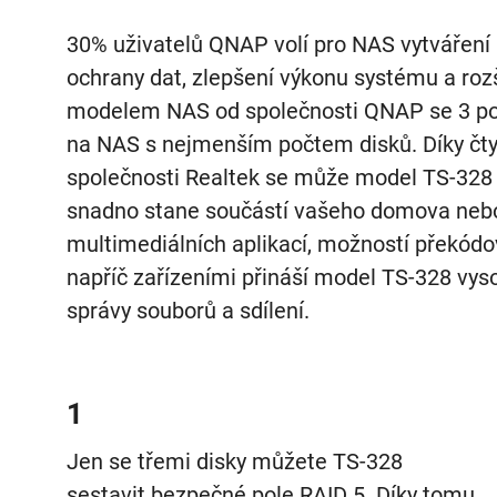
30% uživatelů QNAP volí pro NAS vytváření p
ochrany dat, zlepšení výkonu systému a roz
modelem NAS od společnosti QNAP se 3 pozi
na NAS s nejmenším počtem disků. Díky čt
společnosti Realtek se může model TS-328 
snadno stane součástí vašeho domova nebo 
multimediálních aplikací, možností překódo
napříč zařízeními přináší model TS-328 vysoc
správy souborů a sdílení.
1
Jen se třemi disky můžete TS-328
sestavit bezpečné pole RAID 5. Díky tomu