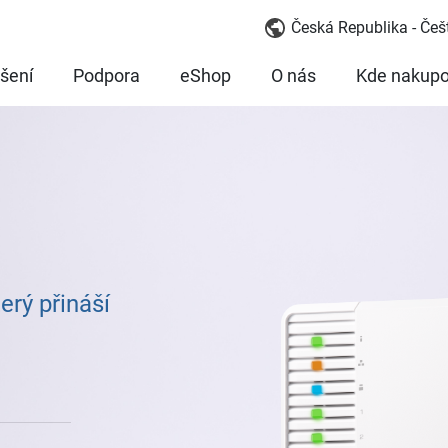
Česká Republika - Češ
šení
Podpora
eShop
O nás
Kde nakupo
rý přináší