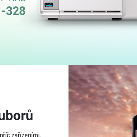
ouborů
příč zařízeními,