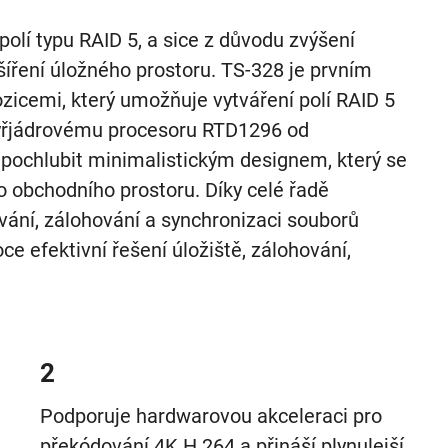
olí typu RAID 5, a sice z důvodu zvýšení
šíření úložného prostoru. TS-328 je prvním
cemi, který umožňuje vytváření polí RAID 5
yřjádrovému procesoru RTD1296 od
pochlubit minimalistickým designem, který se
obchodního prostoru. Díky celé řadě
vání, zálohování a synchronizaci souborů
e efektivní řešení úložiště, zálohování,
2
Podporuje hardwarovou akceleraci pro
překódování 4K H.264 a přináší plynulejší