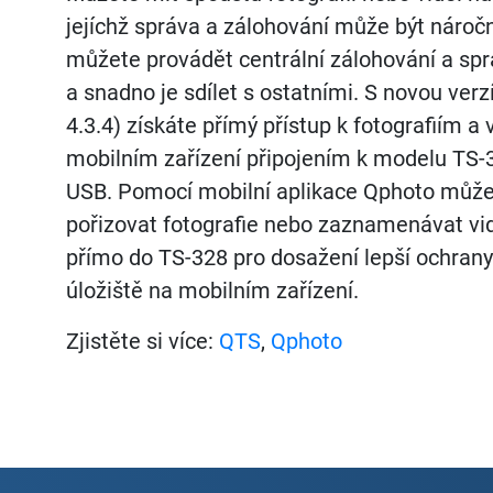
jejíchž správa a zálohování může být nároč
můžete provádět centrální zálohování a sp
a snadno je sdílet s ostatními. S novou verz
4.3.4) získáte přímý přístup k fotografiím 
mobilním zařízení připojením k modelu TS-
USB. Pomocí mobilní aplikace Qphoto můž
pořizovat fotografie nebo zaznamenávat vid
přímo do TS-328 pro dosažení lepší ochrany
úložiště na mobilním zařízení.
Zjistěte si více:
QTS
,
Qphoto