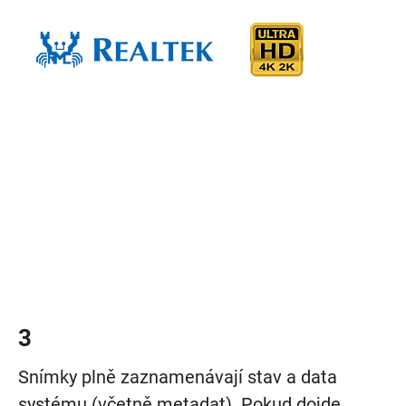
3
Snímky plně zaznamenávají stav a data
systému (včetně metadat). Pokud dojde