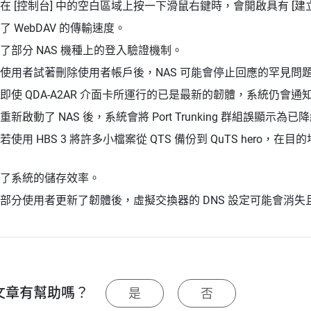
在 [控制台] 中的空白區域上按一下滑鼠右鍵時，會開啟具有 [
了 WebDAV 的傳輸速度。
了部分 NAS 機種上的登入驗證機制。
使用者試著刪除使用者帳戶後，NAS 可能會停止回應的罕見問
即使 QDA-A2AR 介面卡所運行的已是最新的韌體，系統仍會
重新啟動了 NAS 後，系統會將 Port Trunking 群組誤顯示為
若使用 HBS 3 將許多小檔案從 QTS 備份到 QuTS her
了系統的儲存效率。
部分使用者更新了韌體後，虛擬交換器的 DNS 設定可能會消
文章有幫助嗎？
是
否