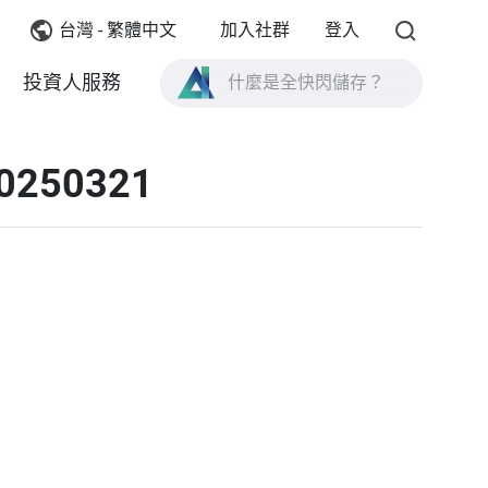
台灣 - 繁體中文
加入社群
登入
什麼是全快閃儲存？
投資人服務
什麼是 High Availability ？
20250321
TVS-AIh1688ATX 產品規格？
什麼是全快閃儲存？