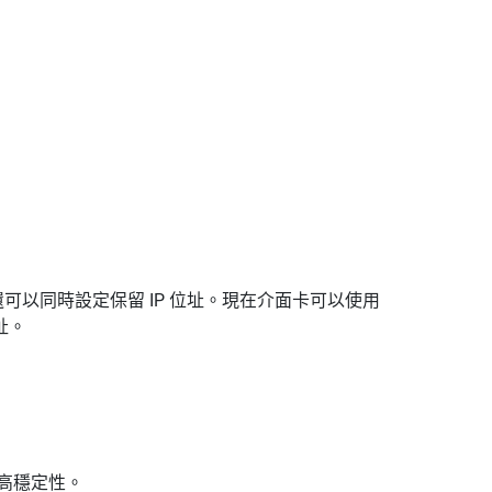
，還可以同時設定保留 IP 位址。現在介面卡可以使用
址。
版，以提高穩定性。