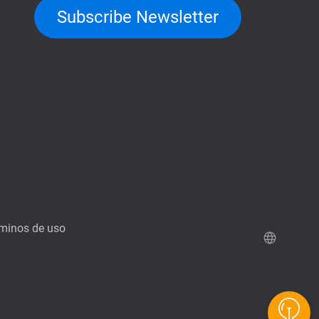
Subscribe Newsletter
minos de uso
Demo de QuTScloud
Calculadora RAID de QNAP