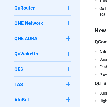
This
QuRouter
QuTS
scal
QNE Network
New 
QNE ADRA
QCom
Auto
QuWakeUp
Supp
Enab
QES
Prov
QuTS
TAS
Supp
AfoBot
High