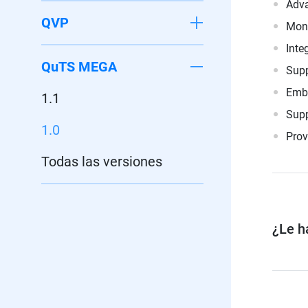
Adva
QVP
Moni
Inte
QuTS MEGA
Supp
Embe
1.1
Supp
1.0
Prov
Todas las versiones
¿Le ha