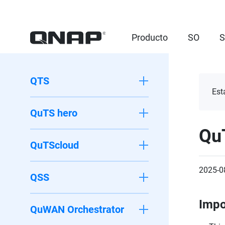
Producto
SO
S
QTS
Est
QuTS hero
Qu
QuTScloud
2025-0
QSS
Impo
QuWAN Orchestrator