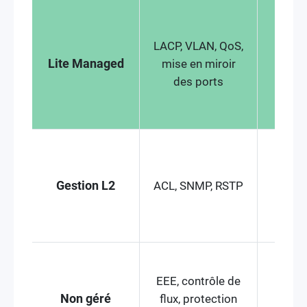
Contrô
LACP, VLAN, QoS,
du 
Lite Managed
mise en miroir
segme
des ports
de l
pas
Séc
av
Gestion L2
ACL, SNMP, RSTP
Sécu
diag
EEE, contrôle de
Plug-
Non géré
flux, protection
pa