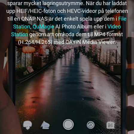
sparar mycket lagringsutrymme. När du har laddat
upp HEIF/HEIC-foton och HEVC-videor på telefonen
till en QNAP NAS är det enkelt spela upp dem i
File
Station
,
QuMagie
AI Photo Album eller i
Video
Station
genom att omkoda dem till MP4-format
(H.264/H.265) med CAYIN Media Viewer.